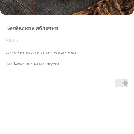
Белёвские яблочки
500
р.
паштет из цыпленка с яблочным конфи
Тип блюда: Холодные закуски