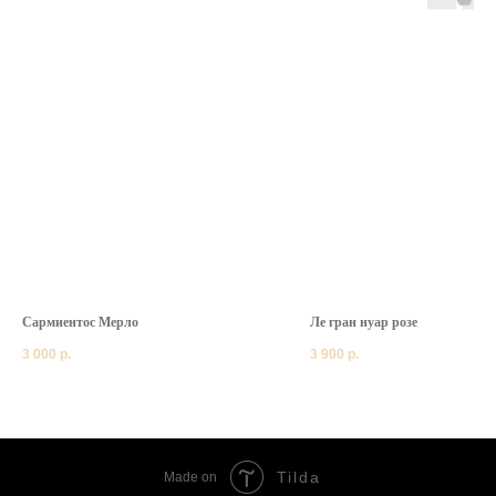
Сармиентос Мерло
Ле гран нуар розе
3 000
р.
3 900
р.
Tilda
Made on