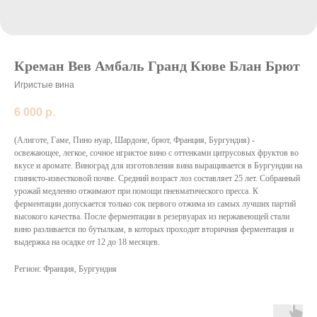
Креман Вев Амбаль Гранд Кюве Блан Брют
Игристые вина
6 000
р.
(Алиготе, Гаме, Пино нуар, Шардоне, брют, Франция, Бургундия) -
освежающее, легкое, сочное игристое вино с оттенками цитрусовых фруктов во
вкусе и аромате. Виноград для изготовления вина выращивается в Бургундии на
глинисто-известковой почве. Средний возраст лоз составляет 25 лет. Собранный
урожай медленно отжимают при помощи пневматического пресса. К
ферментации допускается только сок первого отжима из самых лучших партий
высокого качества. После ферментации в резервуарах из нержавеющей стали
вино разливается по бутылкам, в которых проходит вторичная ферментация и
выдержка на осадке от 12 до 18 месяцев.
Регион: Франция, Бургундия